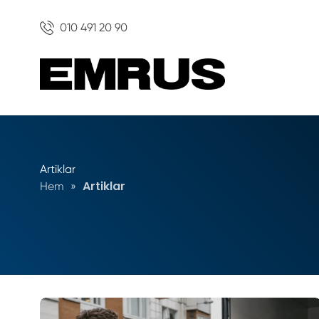
010 491 20 90
Artiklar
Artiklar
Hem
»