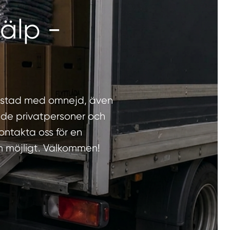
jälp -
almstad med omnejd, även
åde privatpersoner och
ontakta oss för en
m möjligt. Välkommen!