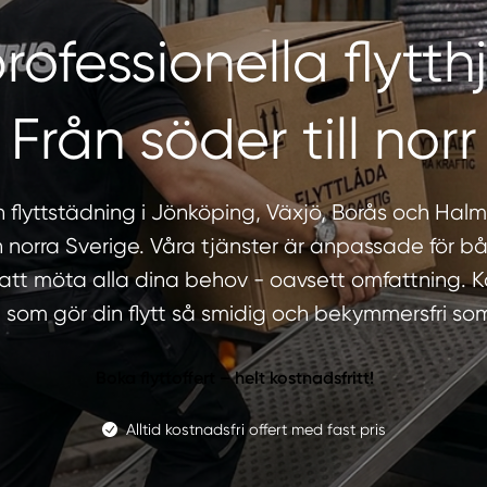
rofessionella flytth
Från söder till norr
och flyttstädning i Jönköping, Växjö, Borås och H
 norra Sverige. Våra tjänster är anpassade för b
 att möta alla dina behov - oavsett omfattning. K
 som gör din flytt så smidig och bekymmersfri so
Boka flyttoffert – helt kostnadsfritt!
Alltid kostnadsfri offert med fast pris