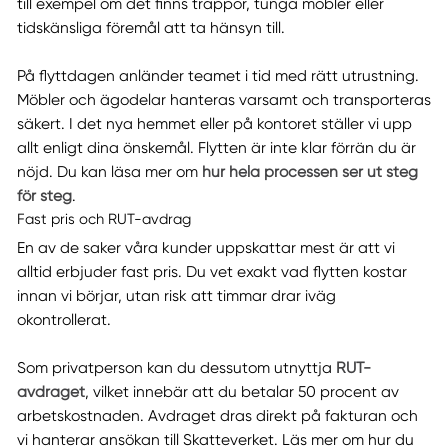
till exempel om det finns trappor, tunga möbler eller
tidskänsliga föremål att ta hänsyn till.
På flyttdagen anländer teamet i tid med rätt utrustning.
Möbler och ägodelar hanteras varsamt och transporteras
säkert. I det nya hemmet eller på kontoret ställer vi upp
allt enligt dina önskemål. Flytten är inte klar förrän du är
nöjd. Du kan läsa mer om
hur hela processen ser ut steg
för steg
.
Fast pris och RUT-avdrag
En av de saker våra kunder uppskattar mest är att vi
alltid erbjuder fast pris. Du vet exakt vad flytten kostar
innan vi börjar, utan risk att timmar drar iväg
okontrollerat.
Som privatperson kan du dessutom utnyttja
RUT-
avdraget
, vilket innebär att du betalar 50 procent av
arbetskostnaden. Avdraget dras direkt på fakturan och
vi hanterar ansökan till Skatteverket. Läs mer om hur du