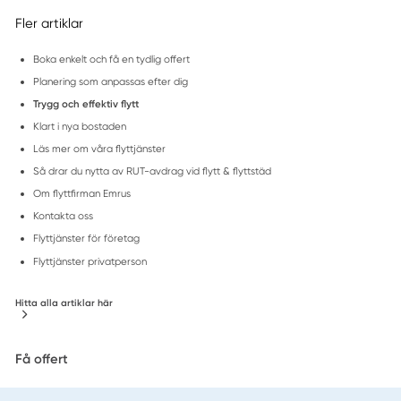
Fler artiklar
Boka enkelt och få en tydlig offert
Planering som anpassas efter dig
Trygg och effektiv flytt
Klart i nya bostaden
Läs mer om våra flyttjänster
Så drar du nytta av RUT-avdrag vid flytt & flyttstäd
Om flyttfirman Emrus
Kontakta oss
Flyttjänster för företag
Flyttjänster privatperson
Hitta alla artiklar här
Få offert